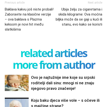
Previous article
Next article
Baklava kakvu još niste probali!
Ubija želju za cigaretama i
Zaboravite na klasične verzije
skida kilograme: Ova moćna
– ova baklava s Plazma
biljka može da se gaji u kući ili
keksom je novi hit među
stanu, evo kako se koristi
slatkišima
related articles
more from author
Ovo je najtužnije ime koje su srpski
roditelji dali sinu: mnogi ni ne znaju
njegovo pravo značenje!
Koju baku djeca više vole – s očeve ili
s majčine strane?