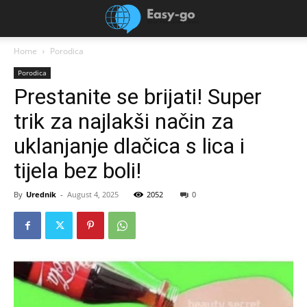
Home
Porodica
Porodica
Prestanite se brijati! Super
trik za najlakši način za
uklanjanje dlačica s lica i
tijela bez boli!
By
Urednik
-
August 4, 2025
2052
0