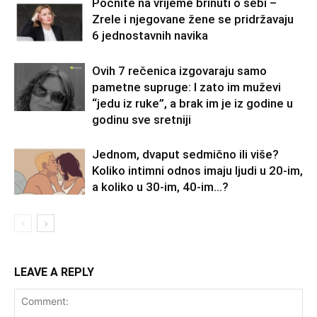
Počnite na vrijeme brinuti o sebi –
Zrele i njegovane žene se pridržavaju
6 jednostavnih navika
Ovih 7 rečenica izgovaraju samo
pametne supruge: I zato im muževi
“jedu iz ruke”, a brak im je iz godine u
godinu sve sretniji
Jednom, dvaput sedmično ili više?
Koliko intimni odnos imaju ljudi u 20-im,
a koliko u 30-im, 40-im…?
LEAVE A REPLY