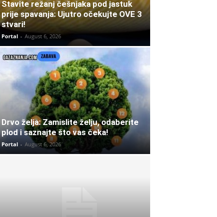
Stavite režanj češnjaka pod jastuk
prije spavanja: Ujutro očekujte OVE 3
stvari!
Portal
-
August 6, 2026
Drvo želja: Zamislite želju, odaberite
plod i saznajte što vas čeka!
Portal
-
August 6, 2026