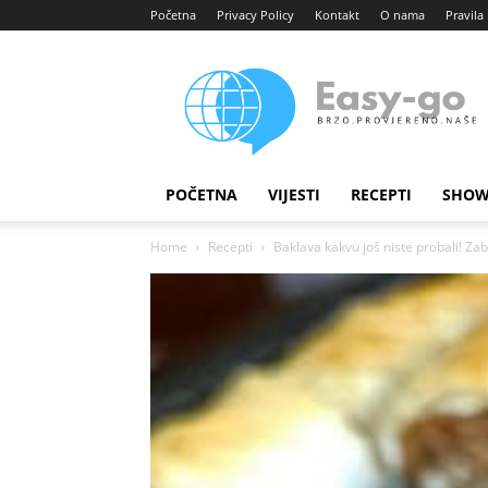
Početna
Privacy Policy
Kontakt
O nama
Pravila 
Easy
portal
POČETNA
VIJESTI
RECEPTI
SHOW
Home
Recepti
Baklava kakvu još niste probali! Zab