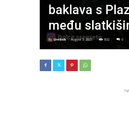
baklava s Pla
među slatkiš
By
Urednik
-
August 3, 2025
832
0
Ogl