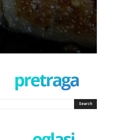
pretraga
oglasi -