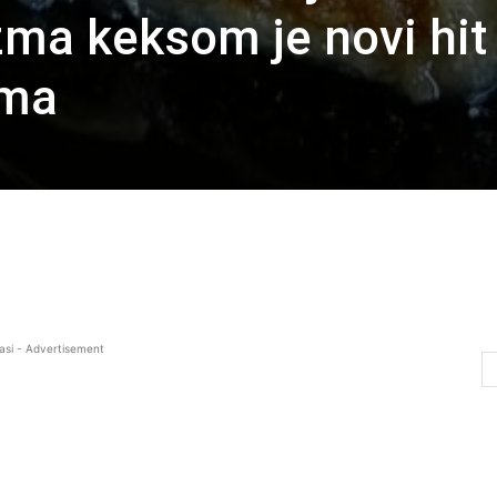
zma keksom je novi hit
ima
asi - Advertisement