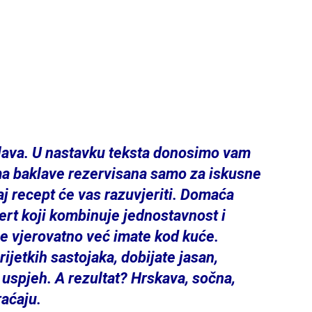
lava. U nastavku teksta donosimo vam
ema baklave rezervisana samo za iskusne
j recept će vas razuvjeriti. Domaća
rt koji kombinuje jednostavnost i
je vjerovatno već imate kod kuće.
ijetkih sastojaka, dobijate jasan,
 uspjeh. A rezultat? Hrskava, sočna,
raćaju.