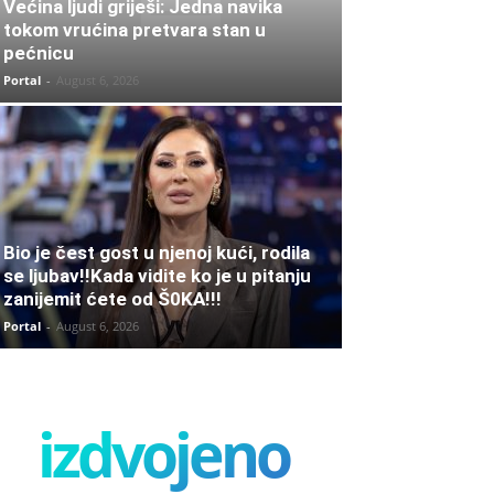
Većina ljudi griješi: Jedna navika
tokom vrućina pretvara stan u
pećnicu
Portal
-
August 6, 2026
Bio je čest gost u njenoj kući, rodila
se ljubav!!Kada vidite ko je u pitanju
zanijemit ćete od Š0KA!!!
Portal
-
August 6, 2026
izdvojeno