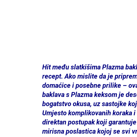
Hit među slatkišima Plazma bak
recept. Ako mislite da je pripr
domaćice i posebne prilike – ova
baklava s Plazma keksom je dese
bogatstvo okusa, uz sastojke ko
Umjesto komplikovanih koraka i r
direktan postupak koji garantuje
mirisna poslastica kojoj se svi v