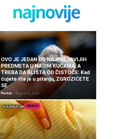
najnovije
OVO JE JEDAN OD NAJPRLJAVIJIH
PREDMETA U NAŠIM KUĆAMA, A
TREBA DA BLISTA OD ČISTOĆE: Kad
čujete šta je u pitanju, ZGROZIĆETE
SE
Portal
-
August 6, 2026