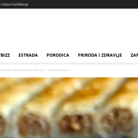
i Uslovi korištenja
BIZZ
ESTRADA
PORODICA
PRIRODA I ZDRAVLJE
ZA
oravite na klasične verzije – ova baklava...