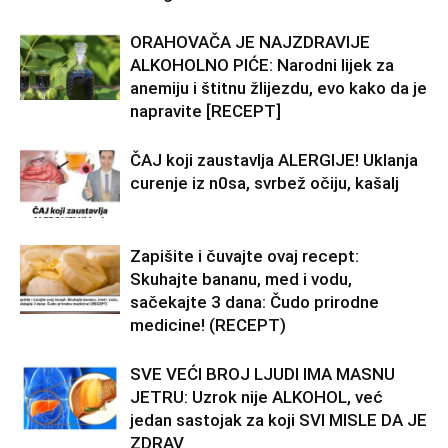
ORAHOVAČA JE NAJZDRAVIJE
ALKOHOLNO PIĆE: Narodni lijek za
anemiju i štitnu žlijezdu, evo kako da je
napravite [RECEPT]
ČAJ koji zaustavlja ALERGIJE! Uklanja
curenje iz n0sa, svrbež očiju, kašalj
Zapišite i čuvajte ovaj recept:
Skuhajte bananu, med i vodu,
sačekajte 3 dana: Čudo prirodne
medicine! (RECEPT)
SVE VEĆI BROJ LJUDI IMA MASNU
JETRU: Uzrok nije ALKOHOL, već
jedan sastojak za koji SVI MISLE DA JE
ZDRAV