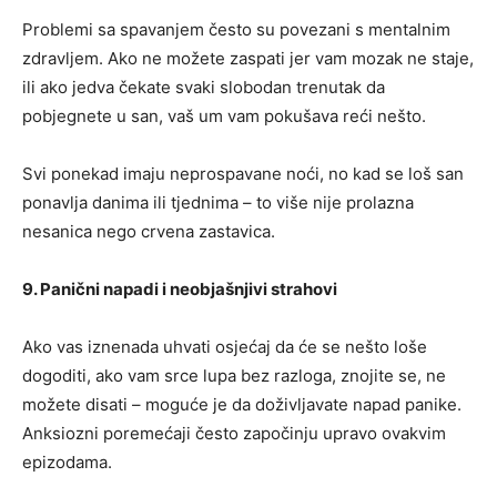
Problemi sa spavanjem često su povezani s mentalnim
zdravljem. Ako ne možete zaspati jer vam mozak ne staje,
ili ako jedva čekate svaki slobodan trenutak da
pobjegnete u san, vaš um vam pokušava reći nešto.
Svi ponekad imaju neprospavane noći, no kad se loš san
ponavlja danima ili tjednima – to više nije prolazna
nesanica nego crvena zastavica.
9. Panični napadi i neobjašnjivi strahovi
Ako vas iznenada uhvati osjećaj da će se nešto loše
dogoditi, ako vam srce lupa bez razloga, znojite se, ne
možete disati – moguće je da doživljavate napad panike.
Anksiozni poremećaji često započinju upravo ovakvim
epizodama.