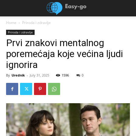
Home
Priroda i zdravlje
Priroda i zdravlje
Prvi znakovi mentalnog
poremećaja koje većina ljudi
ignorira
By
Urednik
-
July 31, 2025
1596
0