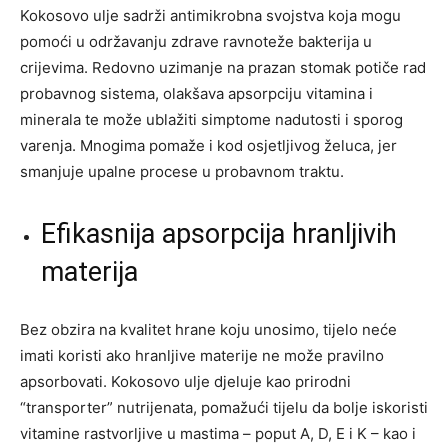
Kokosovo ulje sadrži antimikrobna svojstva koja mogu
pomoći u održavanju zdrave ravnoteže bakterija u
crijevima. Redovno uzimanje na prazan stomak potiče rad
probavnog sistema, olakšava apsorpciju vitamina i
minerala te može ublažiti simptome nadutosti i sporog
varenja. Mnogima pomaže i kod osjetljivog želuca, jer
smanjuje upalne procese u probavnom traktu.
Efikasnija apsorpcija hranljivih
materija
Bez obzira na kvalitet hrane koju unosimo, tijelo neće
imati koristi ako hranljive materije ne može pravilno
apsorbovati. Kokosovo ulje djeluje kao prirodni
“transporter” nutrijenata, pomažući tijelu da bolje iskoristi
vitamine rastvorljive u mastima – poput A, D, E i K – kao i