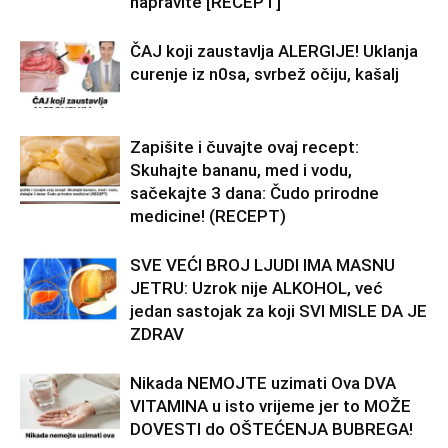
napravite [RECEPT]
ČAJ koji zaustavlja ALERGIJE! Uklanja
curenje iz n0sa, svrbež očiju, kašalj
Zapišite i čuvajte ovaj recept:
Skuhajte bananu, med i vodu,
sačekajte 3 dana: Čudo prirodne
medicine! (RECEPT)
SVE VEĆI BROJ LJUDI IMA MASNU
JETRU: Uzrok nije ALKOHOL, već
jedan sastojak za koji SVI MISLE DA JE
ZDRAV
Nikada NEMOJTE uzimati Ova DVA
VITAMINA u isto vrijeme jer to MOŽE
DOVESTI do OŠTEĆENJA BUBREGA!