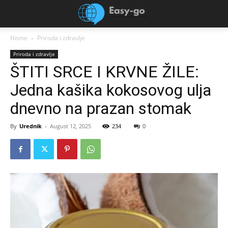
Home
Priroda i zdravlje
Priroda i zdravlje
ŠTITI SRCE I KRVNE ŽILE:
Jedna kašika kokosovog ulja
dnevno na prazan stomak
By
Urednik
-
August 12, 2025
234
0