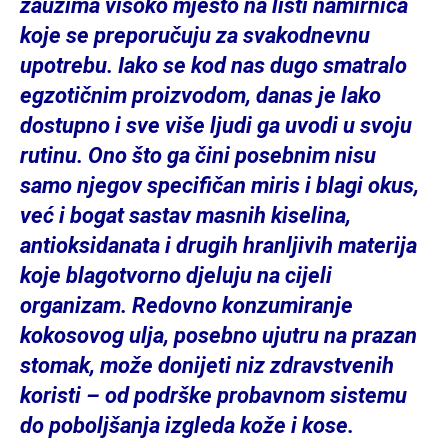
zauzima visoko mjesto na listi namirnica
koje se preporučuju za svakodnevnu
upotrebu. Iako se kod nas dugo smatralo
egzotičnim proizvodom, danas je lako
dostupno i sve više ljudi ga uvodi u svoju
rutinu. Ono što ga čini posebnim nisu
samo njegov specifičan miris i blagi okus,
već i bogat sastav masnih kiselina,
antioksidanata i drugih hranljivih materija
koje blagotvorno djeluju na cijeli
organizam. Redovno konzumiranje
kokosovog ulja, posebno ujutru na prazan
stomak, može donijeti niz zdravstvenih
koristi – od podrške probavnom sistemu
do poboljšanja izgleda kože i kose.